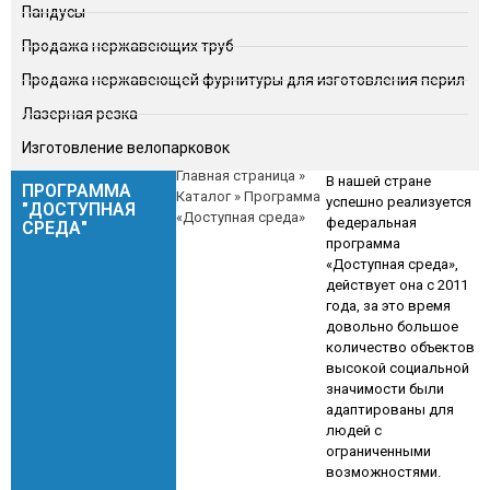
Пандусы
Продажа нержавеющих труб
Продажа нержавеющей фурнитуры для изготовления перил
Лазерная резка
Изготовление велопарковок
Главная страница
»
В нашей стране
ПРОГРАММА
Каталог
»
Программа
успешно реализуется
"ДОСТУПНАЯ
«Доступная среда»
федеральная
СРЕДА"
программа
«Доступная среда»,
действует она с 2011
года, за это время
довольно большое
количество объектов
высокой социальной
значимости были
адаптированы для
людей с
ограниченными
возможностями.