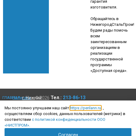
гарантия
изготовителя.
Обращайтесь в
НижегородСтальПром!
Будем рады помочь
всем
заинтересованным
организациям в
реализации
государственной
программы
«Доступная среда».
Тел.:
213-86-13
ГЛАВНАЯ
Политика
г. Нижний
© 2026
пер.Нартова, 2Б
конфиденциальности
«НижегородСтальПром»
Новгород,
КАТАЛОГ
Мы постоянно улучшаем наш сайт
https://perilann.ru
,
- все права защищены.
переулок
Пользовательское
НАШИ
осуществляем сбор cookies, данных пользователей (метрики) в
соглашение
Нартова,
РАБОТЫ
Создание
соответствии
с политикой конфиденциальности ООО
2Б
сайта
КОНТАКТЫ
«НИСТПРОМ»
.
ARTLine
Согласен