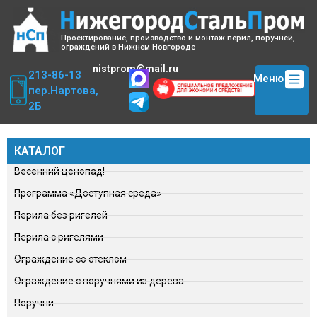
Проектирование, производство и монтаж перил, поручней,
ограждений в Нижнем Новгороде
nistprom@mail.ru
213-86-13
Меню
пер.Нартова,
2Б
КАТАЛОГ
Весенний ценопад!
Программа «Доступная среда»
Перила без ригелей
Перила с ригелями
Ограждение со стеклом
Ограждение с поручнями из дерева
Поручни